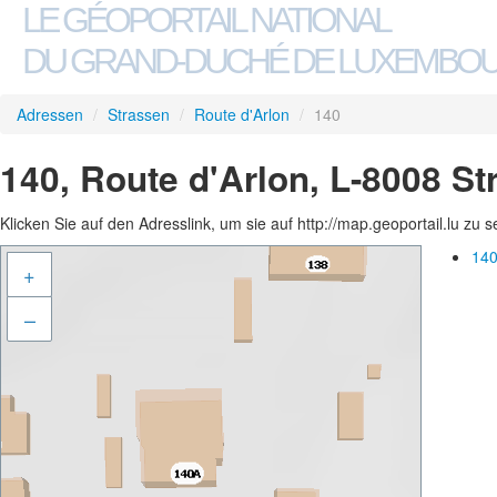
LE GÉOPORTAIL NATIONAL
DU GRAND-DUCHÉ DE LUXEMBO
Adressen
/
Strassen
/
Route d'Arlon
/
140
140, Route d'Arlon, L-8008 S
Klicken Sie auf den Adresslink, um sie auf http://map.geoportail.lu zu 
140
+
–