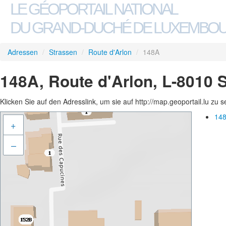
LE GÉOPORTAIL NATIONAL
DU GRAND-DUCHÉ DE LUXEMBO
Adressen
/
Strassen
/
Route d'Arlon
/
148A
148A, Route d'Arlon, L-8010 
Klicken Sie auf den Adresslink, um sie auf http://map.geoportail.lu zu 
148
+
–