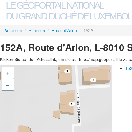
LE GÉOPORTAIL NATIONAL
DU GRAND-DUCHÉ DE LUXEMBO
Adressen
/
Strassen
/
Route d'Arlon
/
152A
152A, Route d'Arlon, L-8010 
Klicken Sie auf den Adresslink, um sie auf http://map.geoportail.lu zu 
152
+
–