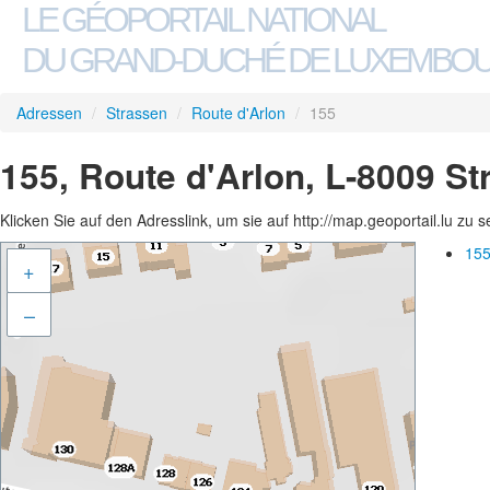
LE GÉOPORTAIL NATIONAL
DU GRAND-DUCHÉ DE LUXEMBO
Adressen
/
Strassen
/
Route d'Arlon
/
155
155, Route d'Arlon, L-8009 S
Klicken Sie auf den Adresslink, um sie auf http://map.geoportail.lu zu 
155
+
–