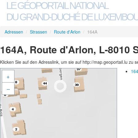
LE GÉOPORTAIL NATIONAL
DU GRAND-DUCHÉ DE LUXEMBO
Adressen
/
Strassen
/
Route d'Arlon
/
164A
164A, Route d'Arlon, L-8010 
Klicken Sie auf den Adresslink, um sie auf http://map.geoportail.lu zu 
164
+
–