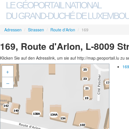
LE GÉOPORTAIL NATIONAL
DU GRAND-DUCHÉ DE LUXEMBO
Adressen
/
Strassen
/
Route d'Arlon
/
169
169, Route d'Arlon, L-8009 S
Klicken Sie auf den Adresslink, um sie auf http://map.geoportail.lu zu 
169
+
–