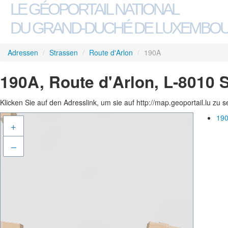
LE GÉOPORTAIL NATIONAL
DU GRAND-DUCHÉ DE LUXEMBO
Adressen
/
Strassen
/
Route d'Arlon
/
190A
190A, Route d'Arlon, L-8010 
Klicken Sie auf den Adresslink, um sie auf http://map.geoportail.lu zu 
190
+
–