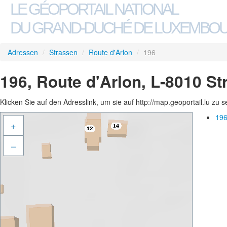
LE GÉOPORTAIL NATIONAL
DU GRAND-DUCHÉ DE LUXEMBO
Adressen
/
Strassen
/
Route d'Arlon
/
196
196, Route d'Arlon, L-8010 S
Klicken Sie auf den Adresslink, um sie auf http://map.geoportail.lu zu 
196
+
–