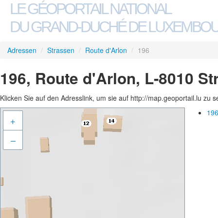
LE GÉOPORTAIL NATIONAL
DU GRAND-DUCHÉ DE LUXEMBO
Adressen
/
Strassen
/
Route d'Arlon
/
196
196, Route d'Arlon, L-8010 S
Klicken Sie auf den Adresslink, um sie auf http://map.geoportail.lu zu 
196
+
–