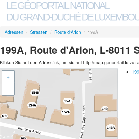
LE GÉOPORTAIL NATIONAL
DU GRAND-DUCHÉ DE LUXEMBO
Adressen
/
Strassen
/
Route d'Arlon
/
199A
199A, Route d'Arlon, L-8011 
Klicken Sie auf den Adresslink, um sie auf http://map.geoportail.lu zu 
199
+
–