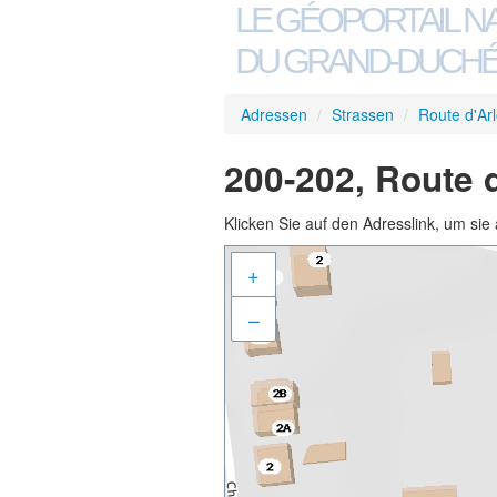
LE GÉOPORTAIL N
DU GRAND-DUCHÉ
Adressen
/
Strassen
/
Route d'Ar
200-202, Route 
Klicken Sie auf den Adresslink, um sie 
+
–