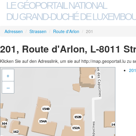
LE GÉOPORTAIL NATIONAL
DU GRAND-DUCHÉ DE LUXEMBO
Adressen
/
Strassen
/
Route d'Arlon
/
201
201, Route d'Arlon, L-8011 S
Klicken Sie auf den Adresslink, um sie auf http://map.geoportail.lu zu 
201
+
–