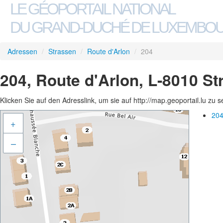
LE GÉOPORTAIL NATIONAL
DU GRAND-DUCHÉ DE LUXEMBO
Adressen
/
Strassen
/
Route d'Arlon
/
204
204, Route d'Arlon, L-8010 S
Klicken Sie auf den Adresslink, um sie auf http://map.geoportail.lu zu 
204
+
–