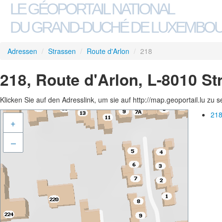
LE GÉOPORTAIL NATIONAL
DU GRAND-DUCHÉ DE LUXEMBO
Adressen
/
Strassen
/
Route d'Arlon
/
218
218, Route d'Arlon, L-8010 S
Klicken Sie auf den Adresslink, um sie auf http://map.geoportail.lu zu 
218
+
–