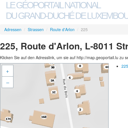
LE GÉOPORTAIL NATIONAL
DU GRAND-DUCHÉ DE LUXEMBO
Adressen
/
Strassen
/
Route d'Arlon
/
225
225, Route d'Arlon, L-8011 S
Klicken Sie auf den Adresslink, um sie auf http://map.geoportail.lu zu 
225
+
–