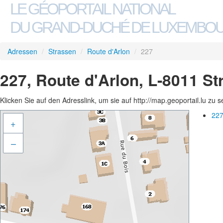
LE GÉOPORTAIL NATIONAL
DU GRAND-DUCHÉ DE LUXEMBO
Adressen
/
Strassen
/
Route d'Arlon
/
227
227, Route d'Arlon, L-8011 S
Klicken Sie auf den Adresslink, um sie auf http://map.geoportail.lu zu 
227
+
–