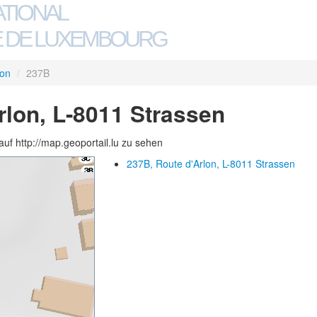
ATIONAL
 DE LUXEMBOURG
lon
/
237B
rlon, L-8011 Strassen
auf http://map.geoportail.lu zu sehen
237B, Route d'Arlon, L-8011 Strassen