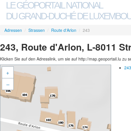
LE GÉOPORTAIL NATIONAL
DU GRAND-DUCHÉ DE LUXEMBO
Adressen
/
Strassen
/
Route d'Arlon
/
243
243, Route d'Arlon, L-8011 S
Klicken Sie auf den Adresslink, um sie auf http://map.geoportail.lu zu 
243
+
–