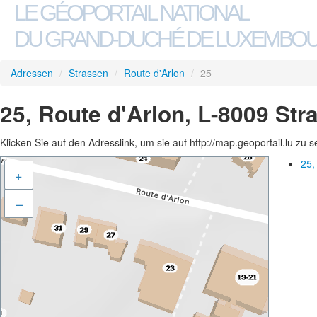
LE GÉOPORTAIL NATIONAL
DU GRAND-DUCHÉ DE LUXEMBO
Adressen
/
Strassen
/
Route d'Arlon
/
25
25, Route d'Arlon, L-8009 Str
Klicken Sie auf den Adresslink, um sie auf http://map.geoportail.lu zu 
25,
+
–