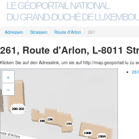
LE GÉOPORTAIL NATIONAL
DU GRAND-DUCHÉ DE LUXEMBO
Adressen
/
Strassen
/
Route d'Arlon
/
261
261, Route d'Arlon, L-8011 S
Klicken Sie auf den Adresslink, um sie auf http://map.geoportail.lu zu 
261
+
–