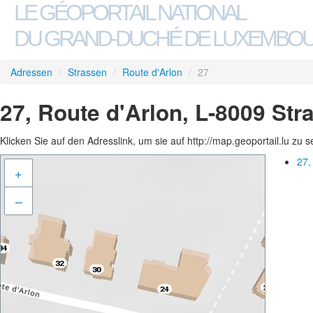
LE GÉOPORTAIL NATIONAL
DU GRAND-DUCHÉ DE LUXEMBO
Adressen
/
Strassen
/
Route d'Arlon
/
27
27, Route d'Arlon, L-8009 Str
Klicken Sie auf den Adresslink, um sie auf http://map.geoportail.lu zu 
27,
+
–