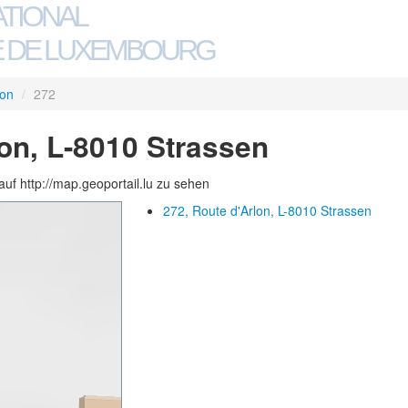
ATIONAL
 DE LUXEMBOURG
lon
/
272
lon, L-8010 Strassen
auf http://map.geoportail.lu zu sehen
272, Route d'Arlon, L-8010 Strassen