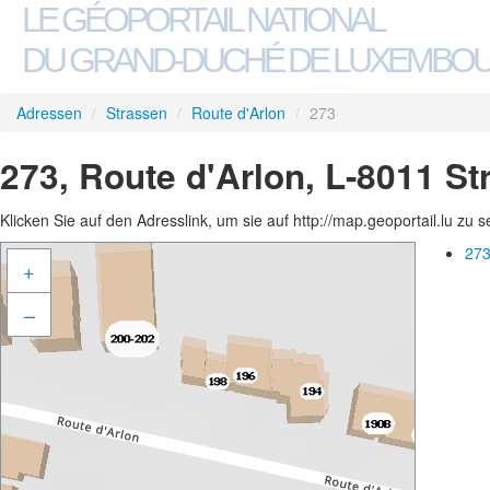
LE GÉOPORTAIL NATIONAL
DU GRAND-DUCHÉ DE LUXEMBO
Adressen
/
Strassen
/
Route d'Arlon
/
273
273, Route d'Arlon, L-8011 S
Klicken Sie auf den Adresslink, um sie auf http://map.geoportail.lu zu 
273
+
–