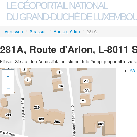
LE GÉOPORTAIL NATIONAL
DU GRAND-DUCHÉ DE LUXEMBO
Adressen
/
Strassen
/
Route d'Arlon
/
281A
281A, Route d'Arlon, L-8011 
Klicken Sie auf den Adresslink, um sie auf http://map.geoportail.lu zu 
281
+
–