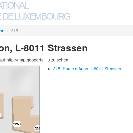
ATIONAL
 DE LUXEMBOURG
lon
/
315
lon, L-8011 Strassen
auf http://map.geoportail.lu zu sehen
315, Route d'Arlon, L-8011 Strassen