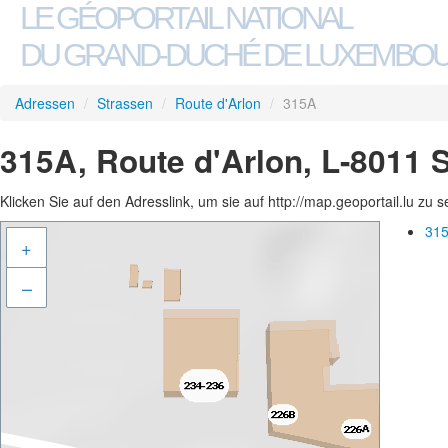
LE GÉOPORTAIL NATIONAL
DU GRAND-DUCHÉ DE LUXEMBO
Adressen
/
Strassen
/
Route d'Arlon
/
315A
315A, Route d'Arlon, L-8011 
Klicken Sie auf den Adresslink, um sie auf http://map.geoportail.lu zu 
315
+
–