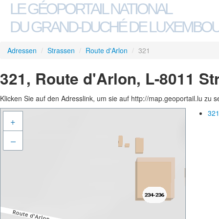
LE GÉOPORTAIL NATIONAL
DU GRAND-DUCHÉ DE LUXEMBO
Adressen
/
Strassen
/
Route d'Arlon
/
321
321, Route d'Arlon, L-8011 S
Klicken Sie auf den Adresslink, um sie auf http://map.geoportail.lu zu 
321
+
–