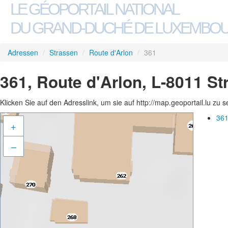
LE GÉOPORTAIL NATIONAL
DU GRAND-DUCHÉ DE LUXEMBO
Adressen
/
Strassen
/
Route d'Arlon
/
361
361, Route d'Arlon, L-8011 S
Klicken Sie auf den Adresslink, um sie auf http://map.geoportail.lu zu 
361
+
–