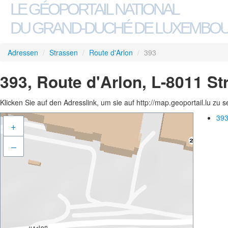
LE GÉOPORTAIL NATIONAL
DU GRAND-DUCHÉ DE LUXEMBO
Adressen
/
Strassen
/
Route d'Arlon
/
393
393, Route d'Arlon, L-8011 S
Klicken Sie auf den Adresslink, um sie auf http://map.geoportail.lu zu 
393
+
–