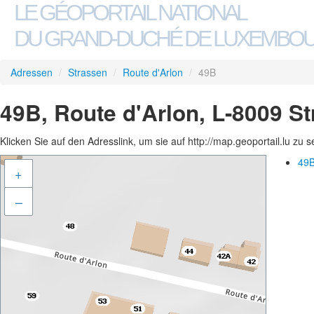
LE GÉOPORTAIL NATIONAL
DU GRAND-DUCHÉ DE LUXEMBO
Adressen
/
Strassen
/
Route d'Arlon
/
49B
49B, Route d'Arlon, L-8009 S
Klicken Sie auf den Adresslink, um sie auf http://map.geoportail.lu zu 
49B
+
–