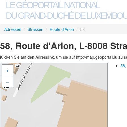
LE GÉOPORTAIL NATIONAL
DU GRAND-DUCHÉ DE LUXEMBO
Adressen
/
Strassen
/
Route d'Arlon
/
58
58, Route d'Arlon, L-8008 Str
Klicken Sie auf den Adresslink, um sie auf http://map.geoportail.lu zu 
58,
+
–