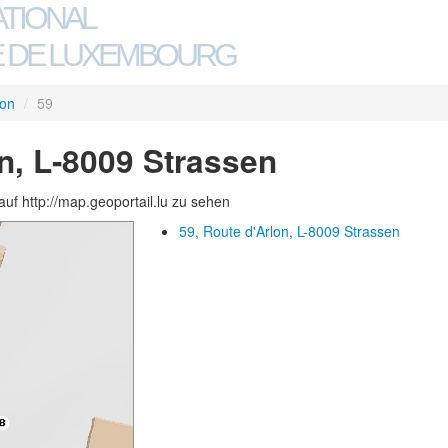
ATIONAL
 DE LUXEMBOURG
lon
/
59
on, L-8009 Strassen
auf http://map.geoportail.lu zu sehen
59, Route d'Arlon, L-8009 Strassen