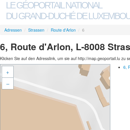
LE GÉOPORTAIL NATIONAL
DU GRAND-DUCHÉ DE LUXEMBO
Adressen
/
Strassen
/
Route d'Arlon
/
6
6, Route d'Arlon, L-8008 Stra
Klicken Sie auf den Adresslink, um sie auf http://map.geoportail.lu zu 
6, 
+
–