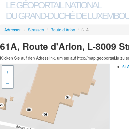
LE GÉOPORTAIL NATIONAL
DU GRAND-DUCHÉ DE LUXEMBO
Adressen
/
Strassen
/
Route d'Arlon
/
61A
61A, Route d'Arlon, L-8009 S
Klicken Sie auf den Adresslink, um sie auf http://map.geoportail.lu zu 
61A
+
–