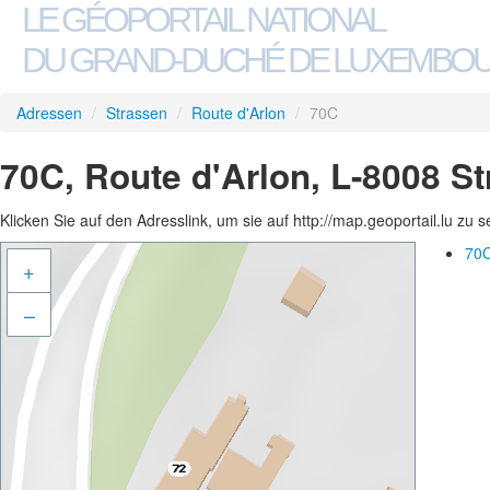
LE GÉOPORTAIL NATIONAL
DU GRAND-DUCHÉ DE LUXEMBO
Adressen
/
Strassen
/
Route d'Arlon
/
70C
70C, Route d'Arlon, L-8008 S
Klicken Sie auf den Adresslink, um sie auf http://map.geoportail.lu zu 
70C
+
–