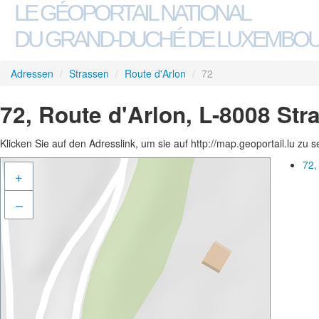
LE GÉOPORTAIL NATIONAL
DU GRAND-DUCHÉ DE LUXEMBO
Adressen
/
Strassen
/
Route d'Arlon
/
72
72, Route d'Arlon, L-8008 Str
Klicken Sie auf den Adresslink, um sie auf http://map.geoportail.lu zu 
72,
+
–