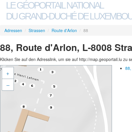
LE GÉOPORTAIL NATIONAL
DU GRAND-DUCHÉ DE LUXEMBO
Adressen
/
Strassen
/
Route d'Arlon
/
88
88, Route d'Arlon, L-8008 Str
Klicken Sie auf den Adresslink, um sie auf http://map.geoportail.lu zu 
88,
+
–