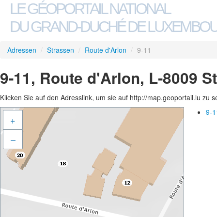
LE GÉOPORTAIL NATIONAL
DU GRAND-DUCHÉ DE LUXEMBO
Adressen
/
Strassen
/
Route d'Arlon
/
9-11
9-11, Route d'Arlon, L-8009 S
Klicken Sie auf den Adresslink, um sie auf http://map.geoportail.lu zu 
9-1
+
–