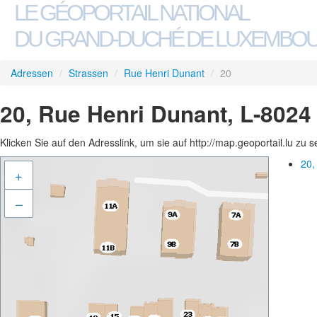
LE GÉOPORTAIL NATIONAL
DU GRAND-DUCHÉ DE LUXEMBO
Adressen
/
Strassen
/
Rue Henri Dunant
/
20
20, Rue Henri Dunant, L-8024
Klicken Sie auf den Adresslink, um sie auf http://map.geoportail.lu zu 
20,
+
–