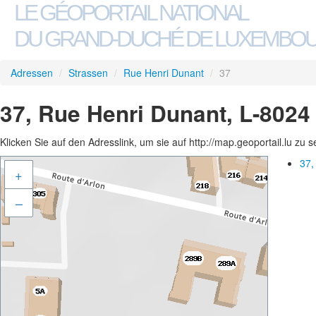
LE GÉOPORTAIL NATIONAL
DU GRAND-DUCHÉ DE LUXEMBO
Adressen
/
Strassen
/
Rue Henri Dunant
/
37
37, Rue Henri Dunant, L-8024
Klicken Sie auf den Adresslink, um sie auf http://map.geoportail.lu zu 
37,
+
–