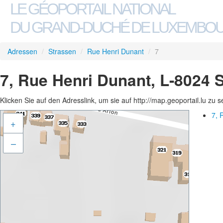
LE GÉOPORTAIL NATIONAL
DU GRAND-DUCHÉ DE LUXEMBO
Adressen
/
Strassen
/
Rue Henri Dunant
/
7
7, Rue Henri Dunant, L-8024 
Klicken Sie auf den Adresslink, um sie auf http://map.geoportail.lu zu 
7, 
+
–