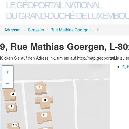
LE GÉOPORTAIL NATIONAL
DU GRAND-DUCHÉ DE LUXEMBO
Adressen
/
Strassen
/
Rue Mathias Goergen
/
9
9, Rue Mathias Goergen, L-80
Klicken Sie auf den Adresslink, um sie auf http://map.geoportail.lu zu 
9, 
+
–