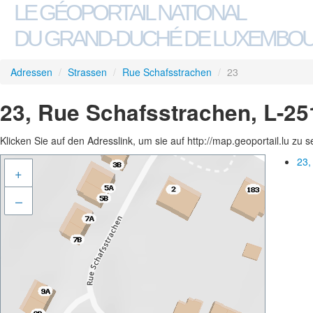
LE GÉOPORTAIL NATIONAL
DU GRAND-DUCHÉ DE LUXEMBO
Adressen
/
Strassen
/
Rue Schafsstrachen
/
23
23, Rue Schafsstrachen, L-25
Klicken Sie auf den Adresslink, um sie auf http://map.geoportail.lu zu 
23,
+
–