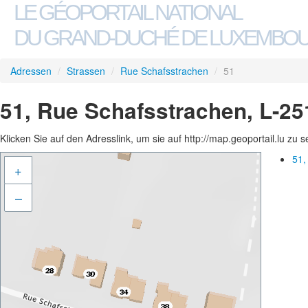
LE GÉOPORTAIL NATIONAL
DU GRAND-DUCHÉ DE LUXEMBO
Adressen
/
Strassen
/
Rue Schafsstrachen
/
51
51, Rue Schafsstrachen, L-25
Klicken Sie auf den Adresslink, um sie auf http://map.geoportail.lu zu 
51,
+
–