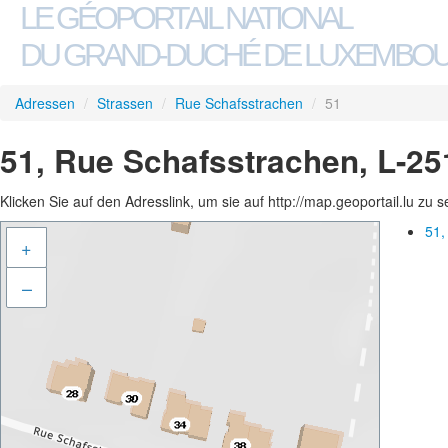
LE GÉOPORTAIL NATIONAL
DU GRAND-DUCHÉ DE LUXEMBO
Adressen
/
Strassen
/
Rue Schafsstrachen
/
51
51, Rue Schafsstrachen, L-25
Klicken Sie auf den Adresslink, um sie auf http://map.geoportail.lu zu 
51,
+
–