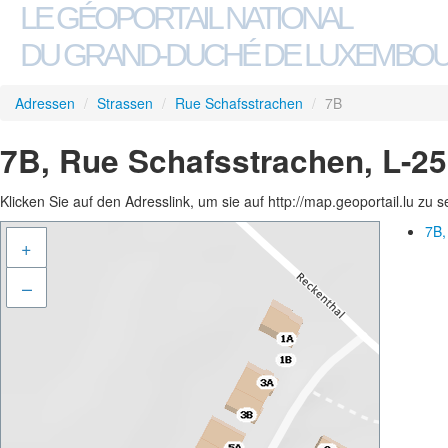
LE GÉOPORTAIL NATIONAL
DU GRAND-DUCHÉ DE LUXEMBO
Adressen
/
Strassen
/
Rue Schafsstrachen
/
7B
7B, Rue Schafsstrachen, L-2
Klicken Sie auf den Adresslink, um sie auf http://map.geoportail.lu zu 
7B,
+
–