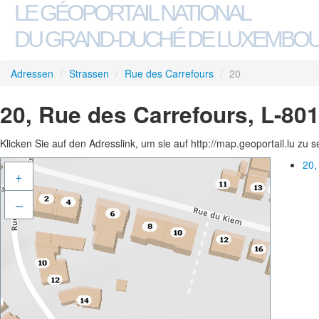
LE GÉOPORTAIL NATIONAL
DU GRAND-DUCHÉ DE LUXEMBO
Adressen
/
Strassen
/
Rue des Carrefours
/
20
20, Rue des Carrefours, L-80
Klicken Sie auf den Adresslink, um sie auf http://map.geoportail.lu zu 
20,
+
–