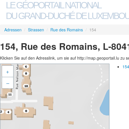
LE GÉOPORTAIL NATIONAL
DU GRAND-DUCHÉ DE LUXEMBO
Adressen
/
Strassen
/
Rue des Romains
/
154
154, Rue des Romains, L-804
Klicken Sie auf den Adresslink, um sie auf http://map.geoportail.lu zu 
154
+
–