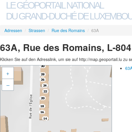
LE GÉOPORTAIL NATIONAL
DU GRAND-DUCHÉ DE LUXEMBO
Adressen
/
Strassen
/
Rue des Romains
/
63A
63A, Rue des Romains, L-804
Klicken Sie auf den Adresslink, um sie auf http://map.geoportail.lu zu 
63A
+
–