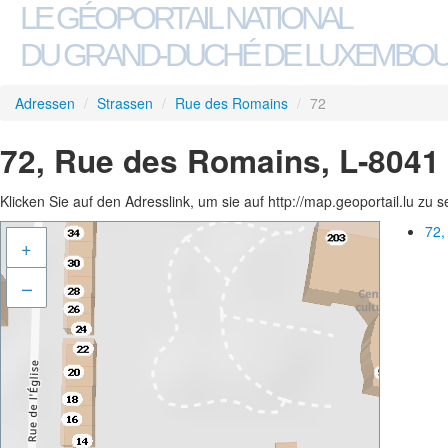
LE GÉOPORTAIL NATIONAL
DU GRAND-DUCHÉ DE LUXEMBO
Adressen
/
Strassen
/
Rue des Romains
/
72
72, Rue des Romains, L-8041
Klicken Sie auf den Adresslink, um sie auf http://map.geoportail.lu zu 
72,
+
–